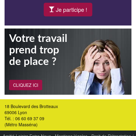
Je participe !
Votre travail
prend trop
de place ?
CLIQUEZ ICI
18 Boulevard des Brotteaux
69006 Lyon
Tél. : 06 60 69 37 09
(Métro Masséna)