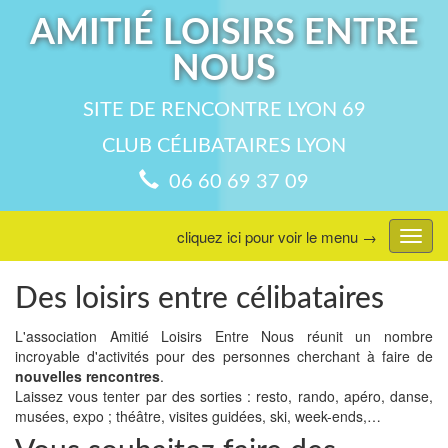
AMITIÉ LOISIRS ENTRE
NOUS
SITE DE RENCONTRE LYON 69
CLUB CÉLIBATAIRES LYON
06 60 69 37 09
cliquez ici pour voir le menu →
Affic
menu
Des loisirs entre célibataires
L'association Amitié Loisirs Entre Nous réunit un nombre
incroyable d'activités pour des personnes cherchant à faire de
nouvelles rencontres
.
Laissez vous tenter par des sorties : resto, rando, apéro, danse,
musées, expo ; théâtre, visites guidées, ski, week-ends,…