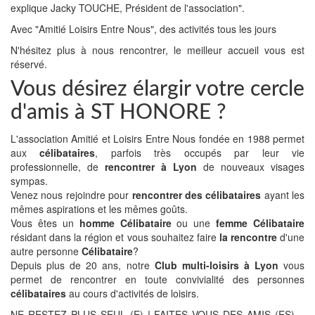
explique Jacky TOUCHE, Président de l'association".
Avec "Amitié Loisirs Entre Nous", des activités tous les jours
N'hésitez plus à nous rencontrer, le meilleur accueil vous est
réservé.
Vous désirez élargir votre cercle
d'amis à ST HONORE ?
L'association Amitié et Loisirs Entre Nous fondée en 1988 permet
aux
célibataires
, parfois très occupés par leur vie
professionnelle, de
rencontrer à Lyon
de nouveaux visages
sympas.
Venez nous rejoindre pour
rencontrer des célibataires
ayant les
mêmes aspirations et les mêmes goûts.
Vous êtes un
homme Célibataire
ou une
femme Célibataire
résidant dans la région et vous souhaitez faire
la rencontre
d'une
autre personne
Célibataire
?
Depuis plus de 20 ans, notre
Club multi-loisirs à Lyon
vous
permet de rencontrer en toute convivialité des personnes
célibataires
au cours d'activités de loisirs.
NE RESTEZ PLUS SEUL (E) ! FAITES VOUS DES AMIS (ES)…