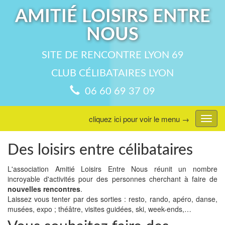
AMITIÉ LOISIRS ENTRE
NOUS
SITE DE RENCONTRE LYON 69
CLUB CÉLIBATAIRES LYON
06 60 69 37 09
cliquez ici pour voir le menu →
Affic
menu
Des loisirs entre célibataires
L'association Amitié Loisirs Entre Nous réunit un nombre
incroyable d'activités pour des personnes cherchant à faire de
nouvelles rencontres
.
Laissez vous tenter par des sorties : resto, rando, apéro, danse,
musées, expo ; théâtre, visites guidées, ski, week-ends,…