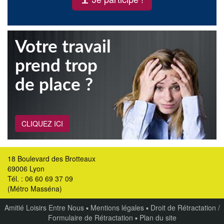
Votre travail
prend trop
de place ?
CLIQUEZ ICI
18 Boulevard des Brotteaux
69006 Lyon
Tél. : 06 60 69 37 09
(Métro Masséna)
Amitié Loisirs Entre Nous
▪
Mentions légales
▪
Droit de Rétractation /
Formulaire de Rétractation
▪
Plan du site