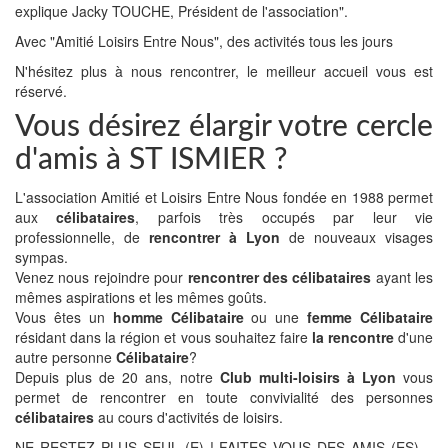
explique Jacky TOUCHE, Président de l'association".
Avec "Amitié Loisirs Entre Nous", des activités tous les jours
N'hésitez plus à nous rencontrer, le meilleur accueil vous est
réservé.
Vous désirez élargir votre cercle
d'amis à ST ISMIER ?
L'association Amitié et Loisirs Entre Nous fondée en 1988 permet
aux
célibataires
, parfois très occupés par leur vie
professionnelle, de
rencontrer à Lyon
de nouveaux visages
sympas.
Venez nous rejoindre pour
rencontrer des célibataires
ayant les
mêmes aspirations et les mêmes goûts.
Vous êtes un
homme Célibataire
ou une
femme Célibataire
résidant dans la région et vous souhaitez faire
la rencontre
d'une
autre personne
Célibataire
?
Depuis plus de 20 ans, notre
Club multi-loisirs à Lyon
vous
permet de rencontrer en toute convivialité des personnes
célibataires
au cours d'activités de loisirs.
NE RESTEZ PLUS SEUL (E) ! FAITES VOUS DES AMIS (ES)…