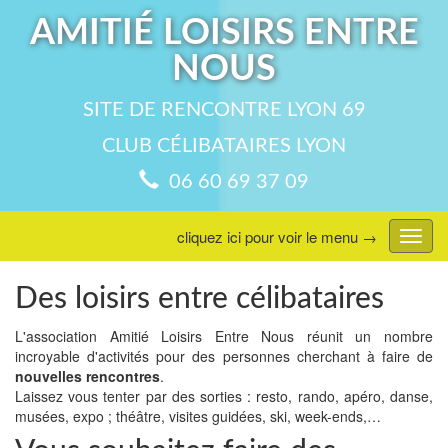
AMITIÉ LOISIRS ENTRE
NOUS
SITE DE RENCONTRE LYON 69
CLUB CÉLIBATAIRES LYON
06 60 69 37 09
cliquez ici pour voir le menu →
Affic
menu
Des loisirs entre célibataires
L'association Amitié Loisirs Entre Nous réunit un nombre
incroyable d'activités pour des personnes cherchant à faire de
nouvelles rencontres
.
Laissez vous tenter par des sorties : resto, rando, apéro, danse,
musées, expo ; théâtre, visites guidées, ski, week-ends,…