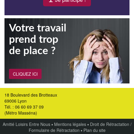
Votre travail
prend trop
de place ?
CLIQUEZ ICI
18 Boulevard des Brotteaux
69006 Lyon
Tél. : 06 60 69 37 09
(Métro Masséna)
Amitié Loisirs Entre Nous
▪
Mentions légales
▪
Droit de Rétractation /
Formulaire de Rétractation
▪
Plan du site