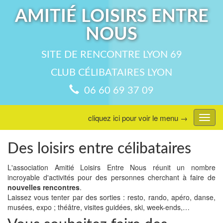
AMITIÉ LOISIRS ENTRE
NOUS
SITE DE RENCONTRE LYON 69
CLUB CÉLIBATAIRES LYON
06 60 69 37 09
cliquez ici pour voir le menu →
Affic
menu
Des loisirs entre célibataires
L'association Amitié Loisirs Entre Nous réunit un nombre
incroyable d'activités pour des personnes cherchant à faire de
nouvelles rencontres
.
Laissez vous tenter par des sorties : resto, rando, apéro, danse,
musées, expo ; théâtre, visites guidées, ski, week-ends,…