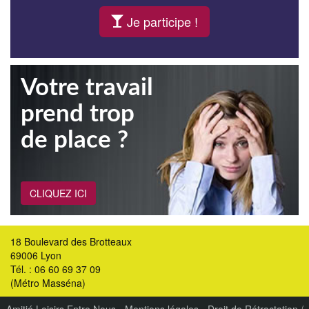
Je participe !
Votre travail
prend trop
de place ?
CLIQUEZ ICI
18 Boulevard des Brotteaux
69006 Lyon
Tél. : 06 60 69 37 09
(Métro Masséna)