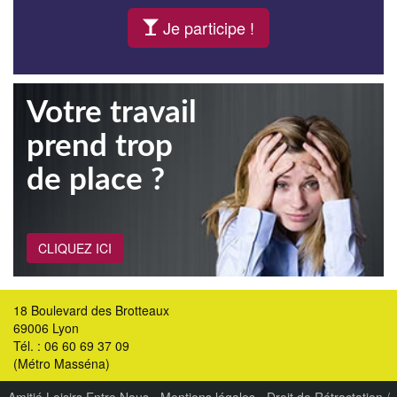
Je participe !
Votre travail
prend trop
de place ?
CLIQUEZ ICI
18 Boulevard des Brotteaux
69006 Lyon
Tél. : 06 60 69 37 09
(Métro Masséna)