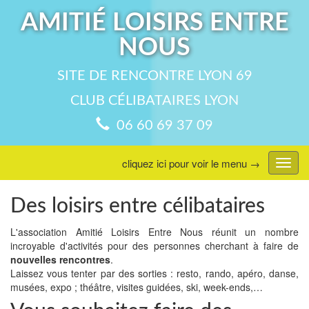
AMITIÉ LOISIRS ENTRE
NOUS
SITE DE RENCONTRE LYON 69
CLUB CÉLIBATAIRES LYON
06 60 69 37 09
cliquez ici pour voir le menu →
Affic
menu
Des loisirs entre célibataires
L'association Amitié Loisirs Entre Nous réunit un nombre
incroyable d'activités pour des personnes cherchant à faire de
nouvelles rencontres
.
Laissez vous tenter par des sorties : resto, rando, apéro, danse,
musées, expo ; théâtre, visites guidées, ski, week-ends,…