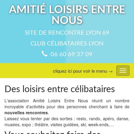
AMITIÉ LOISIRS ENTRE
NOUS
SITE DE RENCONTRE LYON 69
CLUB CÉLIBATAIRES LYON
06 60 69 37 09
cliquez ici pour voir le menu →
Affic
menu
Des loisirs entre célibataires
L'association Amitié Loisirs Entre Nous réunit un nombre
incroyable d'activités pour des personnes cherchant à faire de
nouvelles rencontres
.
Laissez vous tenter par des sorties : resto, rando, apéro, danse,
musées, expo ; théâtre, visites guidées, ski, week-ends,…