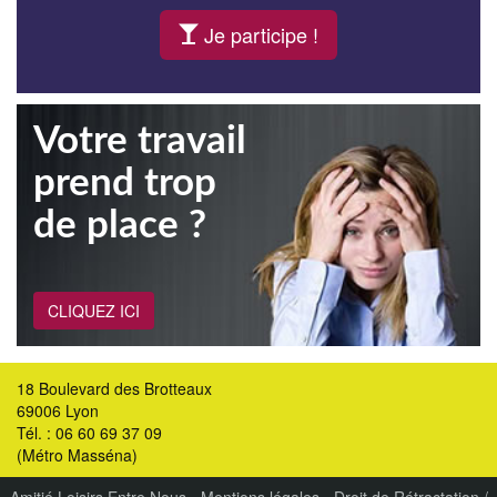
Je participe !
Votre travail
prend trop
de place ?
CLIQUEZ ICI
18 Boulevard des Brotteaux
69006 Lyon
Tél. : 06 60 69 37 09
(Métro Masséna)