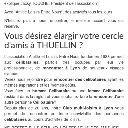
explique Jacky TOUCHE, Président de l'association".
Avec "Amitié Loisirs Entre Nous", des activités tous les jours
N'hésitez plus à nous rencontrer, le meilleur accueil vous est
réservé.
Vous désirez élargir votre cercle
d'amis à THUELLIN ?
L'association Amitié et Loisirs Entre Nous fondée en 1988 permet
aux
célibataires
, parfois très occupés par leur vie
professionnelle, de
rencontrer à Lyon
de nouveaux visages
sympas.
Venez nous rejoindre pour
rencontrer des célibataires
ayant les
mêmes aspirations et les mêmes goûts.
Vous êtes un
homme Célibataire
ou une
femme Célibataire
résidant dans la région et vous souhaitez faire
la rencontre
d'une
autre personne
Célibataire
?
Depuis plus de 20 ans, notre
Club multi-loisirs à Lyon
vous
permet de rencontrer en toute convivialité des personnes
célibataires
au cours d'activités de loisirs.
NE RESTEZ PLUS SEUL (E) ! FAITES VOUS DES AMIS (ES)…