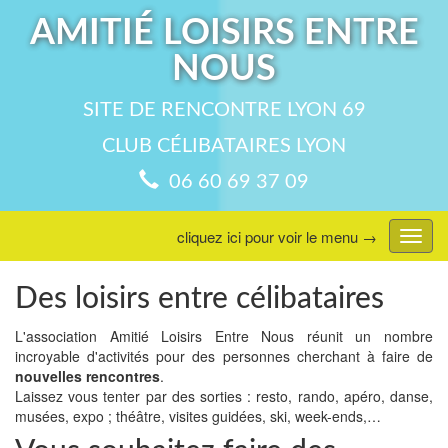
AMITIÉ LOISIRS ENTRE
NOUS
SITE DE RENCONTRE LYON 69
CLUB CÉLIBATAIRES LYON
06 60 69 37 09
cliquez ici pour voir le menu →
Affic
menu
Des loisirs entre célibataires
L'association Amitié Loisirs Entre Nous réunit un nombre
incroyable d'activités pour des personnes cherchant à faire de
nouvelles rencontres
.
Laissez vous tenter par des sorties : resto, rando, apéro, danse,
musées, expo ; théâtre, visites guidées, ski, week-ends,…