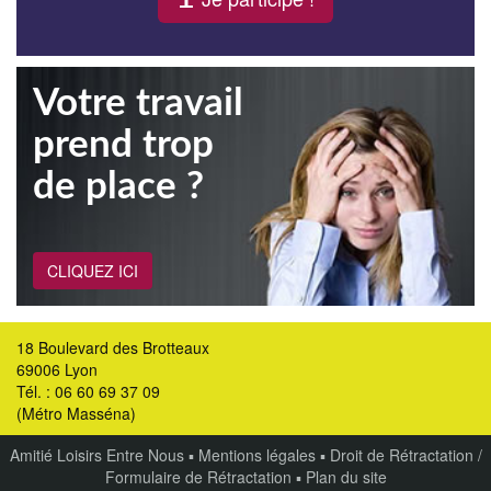
Votre travail
prend trop
de place ?
CLIQUEZ ICI
18 Boulevard des Brotteaux
69006 Lyon
Tél. : 06 60 69 37 09
(Métro Masséna)
Amitié Loisirs Entre Nous
▪
Mentions légales
▪
Droit de Rétractation /
Formulaire de Rétractation
▪
Plan du site