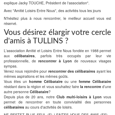
explique Jacky TOUCHE, Président de l'association".
Avec "Amitié Loisirs Entre Nous", des activités tous les jours
N'hésitez plus à nous rencontrer, le meilleur accueil vous est
réservé.
Vous désirez élargir votre cercle
d'amis à TULLINS ?
L'association Amitié et Loisirs Entre Nous fondée en 1988 permet
aux
célibataires
, parfois très occupés par leur vie
professionnelle, de
rencontrer à Lyon
de nouveaux visages
sympas.
Venez nous rejoindre pour
rencontrer des célibataires
ayant les
mêmes aspirations et les mêmes goûts.
Vous êtes un
homme Célibataire
ou une
femme Célibataire
résidant dans la région et vous souhaitez faire
la rencontre
d'une
autre personne
Célibataire
?
Depuis plus de 20 ans, notre
Club multi-loisirs à Lyon
vous
permet de rencontrer en toute convivialité des personnes
célibataires
au cours d'activités de loisirs.
NE RESTEZ PLUS SEUL (E) ! FAITES VOUS DES AMIS (ES)…