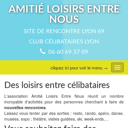
AMITIÉ LOISIRS ENTRE
NOUS
SITE DE RENCONTRE LYON 69
CLUB CÉLIBATAIRES LYON
06 60 69 37 09
cliquez ici pour voir le menu →
Affic
menu
Des loisirs entre célibataires
L'association Amitié Loisirs Entre Nous réunit un nombre
incroyable d'activités pour des personnes cherchant à faire de
nouvelles rencontres
.
Laissez vous tenter par des sorties : resto, rando, apéro, danse,
musées, expo ; théâtre, visites guidées, ski, week-ends,…