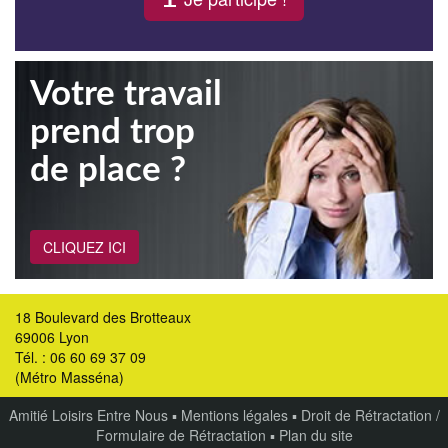
Votre travail
prend trop
de place ?
CLIQUEZ ICI
18 Boulevard des Brotteaux
69006 Lyon
Tél. : 06 60 69 37 09
(Métro Masséna)
Amitié Loisirs Entre Nous
▪
Mentions légales
▪
Droit de Rétractation /
Formulaire de Rétractation
▪
Plan du site