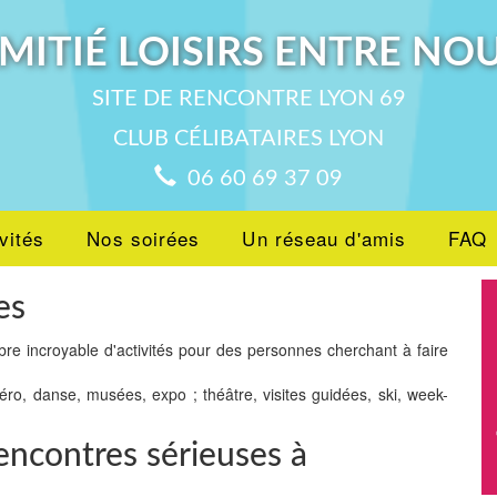
MITIÉ LOISIRS ENTRE NO
SITE DE RENCONTRE LYON 69
CLUB CÉLIBATAIRES LYON
06 60 69 37 09
vités
Nos soirées
Un réseau d'amis
FAQ
es
bre incroyable d'activités pour des personnes cherchant à faire
péro, danse, musées, expo ; théâtre, visites guidées, ski, week-
encontres sérieuses à