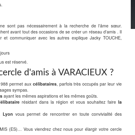
s.
" ne sont pas nécessairement à la recherche de l'âme sœur.
chent avant tout des occasions de se créer un réseau d'amis . Il
 sortir et communiquer avec les autres explique Jacky TOUCHE,
 jours
us est réservé.
e cercle d'amis à VARACIEUX ?
n 1988 permet aux
célibataires
, parfois très occupés par leur vie
isages sympas.
es
ayant les mêmes aspirations et les mêmes goûts.
libataire
résidant dans la région et vous souhaitez faire
la
 à Lyon
vous permet de rencontrer en toute convivialité des
(ES)… Vous viendrez chez nous pour élargir votre cercle