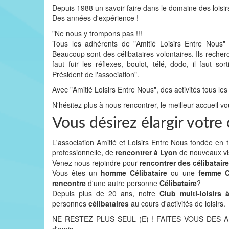
Depuis 1988 un savoir-faire dans le domaine des loisir
Des années d'expérience !
"Ne nous y trompons pas !!!
Tous les adhérents de "Amitié Loisirs Entre Nous
Beaucoup sont des célibataires volontaires. Ils recher
faut fuir les réflexes, boulot, télé, dodo, il faut
Président de l'association".
Avec "Amitié Loisirs Entre Nous", des activités tous les
N'hésitez plus à nous rencontrer, le meilleur accueil vo
Vous désirez élargir votr
L'association Amitié et Loisirs Entre Nous fondée e
professionnelle, de
rencontrer à Lyon
de nouveaux v
Venez nous rejoindre pour
rencontrer des célibatair
Vous êtes un
homme Célibataire
ou une
femme Cé
rencontre
d'une autre personne
Célibataire
?
Depuis plus de 20 ans, notre
Club multi-loisirs
personnes
célibataires
au cours d'activités de loisirs.
NE RESTEZ PLUS SEUL (E) ! FAITES VOUS DES AMIS 