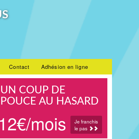
US
Contact
Adhésion en ligne
UN COUP DE
POUCE AU HASARD
12€/mois
Je franchis
le pas