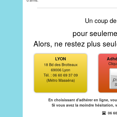
d'amis.
Un coup de
pour seuleme
Alors, ne restez plus seul
LYON
Adhé
Cliqu
18 Bd des Brotteaux
69006 Lyon
Tél. : 06 60 69 37 09
(Métro Masséna)
En choisissant d'adhérer en ligne, vo
Si vous avez la moindre hésitation, 
06 60