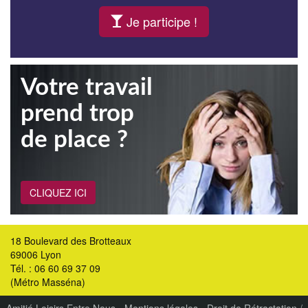
Je participe !
Votre travail
prend trop
de place ?
CLIQUEZ ICI
18 Boulevard des Brotteaux
69006 Lyon
Tél. : 06 60 69 37 09
(Métro Masséna)