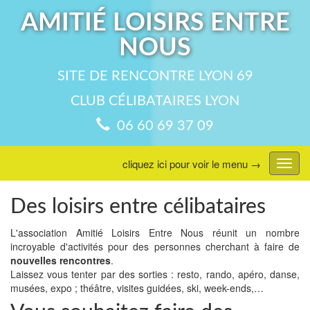
AMITIÉ LOISIRS ENTRE
NOUS
SITE DE RENCONTRE LYON 69
CLUB CÉLIBATAIRES LYON
06 60 69 37 09
cliquez ici pour voir le menu →
Affic
menu
Des loisirs entre célibataires
L'association Amitié Loisirs Entre Nous réunit un nombre
incroyable d'activités pour des personnes cherchant à faire de
nouvelles rencontres
.
Laissez vous tenter par des sorties : resto, rando, apéro, danse,
musées, expo ; théâtre, visites guidées, ski, week-ends,…