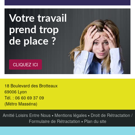
Votre travail
prend trop
de place ?
CLIQUEZ ICI
18 Boulevard des Brotteaux
69006 Lyon
Tél. : 06 60 69 37 09
(Métro Masséna)
Amitié Loisirs Entre Nous
▪
Mentions légales
▪
Droit de Rétractation /
Formulaire de Rétractation
▪
Plan du site