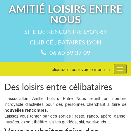
AMITIÉ LOISIRS ENTRE
NOUS
SITE DE RENCONTRE LYON 69
CLUB CÉLIBATAIRES LYON
06 60 69 37 09
cliquez ici pour voir le menu →
Affic
menu
Des loisirs entre célibataires
L'association Amitié Loisirs Entre Nous réunit un nombre
incroyable d'activités pour des personnes cherchant à faire de
nouvelles rencontres
.
Laissez vous tenter par des sorties : resto, rando, apéro, danse,
musées, expo ; théâtre, visites guidées, ski, week-ends,…