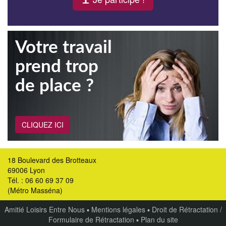
Votre travail
prend trop
de place ?
CLIQUEZ ICI
18 Boulevard des Brotteaux
69006 Lyon
Tél. : 06 60 69 37 09
(Métro Masséna)
Amitié Loisirs Entre Nous
▪
Mentions légales
▪
Droit de Rétractation /
Formulaire de Rétractation
▪
Plan du site