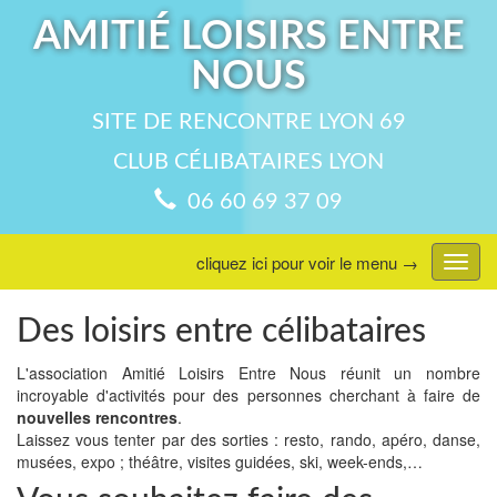
AMITIÉ LOISIRS ENTRE
NOUS
SITE DE RENCONTRE LYON 69
CLUB CÉLIBATAIRES LYON
06 60 69 37 09
cliquez ici pour voir le menu →
Affic
menu
Des loisirs entre célibataires
L'association Amitié Loisirs Entre Nous réunit un nombre
incroyable d'activités pour des personnes cherchant à faire de
nouvelles rencontres
.
Laissez vous tenter par des sorties : resto, rando, apéro, danse,
musées, expo ; théâtre, visites guidées, ski, week-ends,…