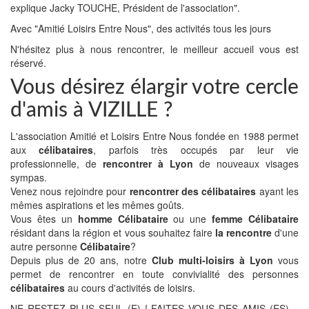
explique Jacky TOUCHE, Président de l'association".
Avec "Amitié Loisirs Entre Nous", des activités tous les jours
N'hésitez plus à nous rencontrer, le meilleur accueil vous est
réservé.
Vous désirez élargir votre cercle
d'amis à VIZILLE ?
L'association Amitié et Loisirs Entre Nous fondée en 1988 permet
aux
célibataires
, parfois très occupés par leur vie
professionnelle, de
rencontrer à Lyon
de nouveaux visages
sympas.
Venez nous rejoindre pour
rencontrer des célibataires
ayant les
mêmes aspirations et les mêmes goûts.
Vous êtes un
homme Célibataire
ou une
femme Célibataire
résidant dans la région et vous souhaitez faire
la rencontre
d'une
autre personne
Célibataire
?
Depuis plus de 20 ans, notre
Club multi-loisirs à Lyon
vous
permet de rencontrer en toute convivialité des personnes
célibataires
au cours d'activités de loisirs.
NE RESTEZ PLUS SEUL (E) ! FAITES VOUS DES AMIS (ES)…