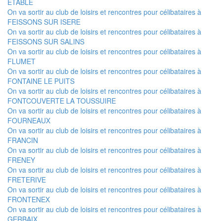
ETABLE
On va sortir au club de loisirs et rencontres pour célibataires à
FEISSONS SUR ISERE
On va sortir au club de loisirs et rencontres pour célibataires à
FEISSONS SUR SALINS
On va sortir au club de loisirs et rencontres pour célibataires à
FLUMET
On va sortir au club de loisirs et rencontres pour célibataires à
FONTAINE LE PUITS
On va sortir au club de loisirs et rencontres pour célibataires à
FONTCOUVERTE LA TOUSSUIRE
On va sortir au club de loisirs et rencontres pour célibataires à
FOURNEAUX
On va sortir au club de loisirs et rencontres pour célibataires à
FRANCIN
On va sortir au club de loisirs et rencontres pour célibataires à
FRENEY
On va sortir au club de loisirs et rencontres pour célibataires à
FRETERIVE
On va sortir au club de loisirs et rencontres pour célibataires à
FRONTENEX
On va sortir au club de loisirs et rencontres pour célibataires à
GERBAIX