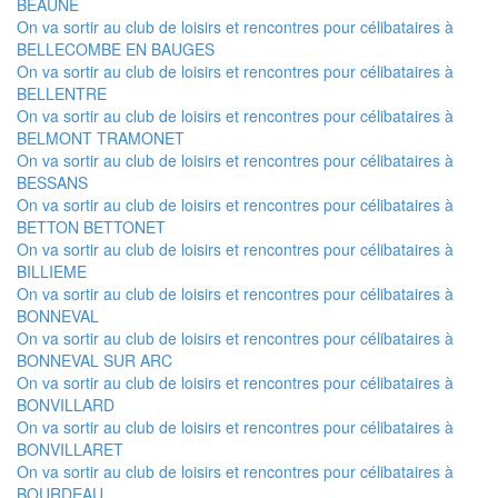
BEAUNE
On va sortir au club de loisirs et rencontres pour célibataires à
BELLECOMBE EN BAUGES
On va sortir au club de loisirs et rencontres pour célibataires à
BELLENTRE
On va sortir au club de loisirs et rencontres pour célibataires à
BELMONT TRAMONET
On va sortir au club de loisirs et rencontres pour célibataires à
BESSANS
On va sortir au club de loisirs et rencontres pour célibataires à
BETTON BETTONET
On va sortir au club de loisirs et rencontres pour célibataires à
BILLIEME
On va sortir au club de loisirs et rencontres pour célibataires à
BONNEVAL
On va sortir au club de loisirs et rencontres pour célibataires à
BONNEVAL SUR ARC
On va sortir au club de loisirs et rencontres pour célibataires à
BONVILLARD
On va sortir au club de loisirs et rencontres pour célibataires à
BONVILLARET
On va sortir au club de loisirs et rencontres pour célibataires à
BOURDEAU