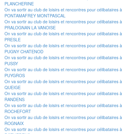
PLANCHERINE
On va sortir au club de loisirs et rencontres pour célibataires à
PONTAMAFREY MONTPASCAL
On va sortir au club de loisirs et rencontres pour célibataires à
PRALOGNAN LA VANOISE
On va sortir au club de loisirs et rencontres pour célibataires à
PRESLE
On va sortir au club de loisirs et rencontres pour célibataires à
PUGNY CHATENOD
On va sortir au club de loisirs et rencontres pour célibataires à
PUSSY
On va sortir au club de loisirs et rencontres pour célibataires à
PUYGROS
On va sortir au club de loisirs et rencontres pour célibataires à
QUEIGE
On va sortir au club de loisirs et rencontres pour célibataires à
RANDENS
On va sortir au club de loisirs et rencontres pour célibataires à
ROCHEFORT
On va sortir au club de loisirs et rencontres pour célibataires à
ROGNAIX
On va sortir au club de loisirs et rencontres pour célibataires à