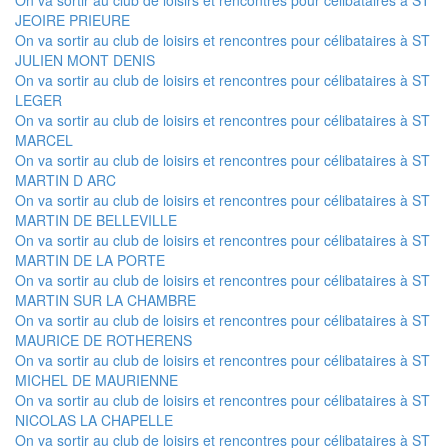
On va sortir au club de loisirs et rencontres pour célibataires à ST
JEOIRE PRIEURE
On va sortir au club de loisirs et rencontres pour célibataires à ST
JULIEN MONT DENIS
On va sortir au club de loisirs et rencontres pour célibataires à ST
LEGER
On va sortir au club de loisirs et rencontres pour célibataires à ST
MARCEL
On va sortir au club de loisirs et rencontres pour célibataires à ST
MARTIN D ARC
On va sortir au club de loisirs et rencontres pour célibataires à ST
MARTIN DE BELLEVILLE
On va sortir au club de loisirs et rencontres pour célibataires à ST
MARTIN DE LA PORTE
On va sortir au club de loisirs et rencontres pour célibataires à ST
MARTIN SUR LA CHAMBRE
On va sortir au club de loisirs et rencontres pour célibataires à ST
MAURICE DE ROTHERENS
On va sortir au club de loisirs et rencontres pour célibataires à ST
MICHEL DE MAURIENNE
On va sortir au club de loisirs et rencontres pour célibataires à ST
NICOLAS LA CHAPELLE
On va sortir au club de loisirs et rencontres pour célibataires à ST