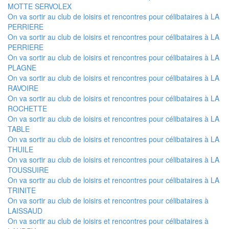
MOTTE SERVOLEX
On va sortir au club de loisirs et rencontres pour célibataires à LA
PERRIERE
On va sortir au club de loisirs et rencontres pour célibataires à LA
PERRIERE
On va sortir au club de loisirs et rencontres pour célibataires à LA
PLAGNE
On va sortir au club de loisirs et rencontres pour célibataires à LA
RAVOIRE
On va sortir au club de loisirs et rencontres pour célibataires à LA
ROCHETTE
On va sortir au club de loisirs et rencontres pour célibataires à LA
TABLE
On va sortir au club de loisirs et rencontres pour célibataires à LA
THUILE
On va sortir au club de loisirs et rencontres pour célibataires à LA
TOUSSUIRE
On va sortir au club de loisirs et rencontres pour célibataires à LA
TRINITE
On va sortir au club de loisirs et rencontres pour célibataires à
LAISSAUD
On va sortir au club de loisirs et rencontres pour célibataires à