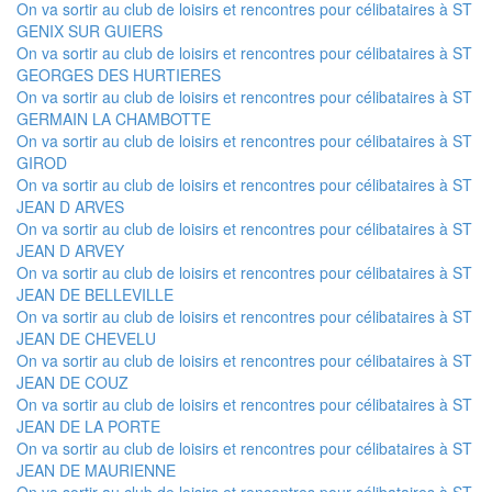
On va sortir au club de loisirs et rencontres pour célibataires à ST
GENIX SUR GUIERS
On va sortir au club de loisirs et rencontres pour célibataires à ST
GEORGES DES HURTIERES
On va sortir au club de loisirs et rencontres pour célibataires à ST
GERMAIN LA CHAMBOTTE
On va sortir au club de loisirs et rencontres pour célibataires à ST
GIROD
On va sortir au club de loisirs et rencontres pour célibataires à ST
JEAN D ARVES
On va sortir au club de loisirs et rencontres pour célibataires à ST
JEAN D ARVEY
On va sortir au club de loisirs et rencontres pour célibataires à ST
JEAN DE BELLEVILLE
On va sortir au club de loisirs et rencontres pour célibataires à ST
JEAN DE CHEVELU
On va sortir au club de loisirs et rencontres pour célibataires à ST
JEAN DE COUZ
On va sortir au club de loisirs et rencontres pour célibataires à ST
JEAN DE LA PORTE
On va sortir au club de loisirs et rencontres pour célibataires à ST
JEAN DE MAURIENNE