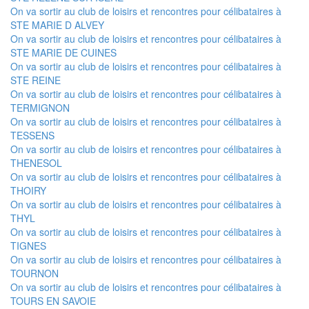
On va sortir au club de loisirs et rencontres pour célibataires à
STE MARIE D ALVEY
On va sortir au club de loisirs et rencontres pour célibataires à
STE MARIE DE CUINES
On va sortir au club de loisirs et rencontres pour célibataires à
STE REINE
On va sortir au club de loisirs et rencontres pour célibataires à
TERMIGNON
On va sortir au club de loisirs et rencontres pour célibataires à
TESSENS
On va sortir au club de loisirs et rencontres pour célibataires à
THENESOL
On va sortir au club de loisirs et rencontres pour célibataires à
THOIRY
On va sortir au club de loisirs et rencontres pour célibataires à
THYL
On va sortir au club de loisirs et rencontres pour célibataires à
TIGNES
On va sortir au club de loisirs et rencontres pour célibataires à
TOURNON
On va sortir au club de loisirs et rencontres pour célibataires à
TOURS EN SAVOIE