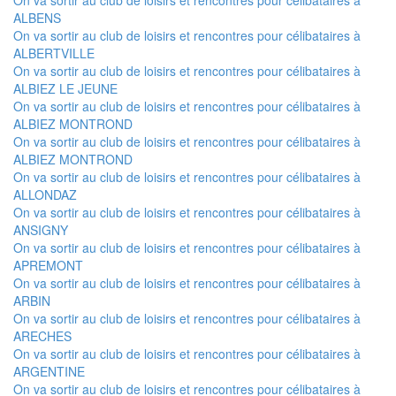
On va sortir au club de loisirs et rencontres pour célibataires à
ALBENS
On va sortir au club de loisirs et rencontres pour célibataires à
ALBERTVILLE
On va sortir au club de loisirs et rencontres pour célibataires à
ALBIEZ LE JEUNE
On va sortir au club de loisirs et rencontres pour célibataires à
ALBIEZ MONTROND
On va sortir au club de loisirs et rencontres pour célibataires à
ALBIEZ MONTROND
On va sortir au club de loisirs et rencontres pour célibataires à
ALLONDAZ
On va sortir au club de loisirs et rencontres pour célibataires à
ANSIGNY
On va sortir au club de loisirs et rencontres pour célibataires à
APREMONT
On va sortir au club de loisirs et rencontres pour célibataires à
ARBIN
On va sortir au club de loisirs et rencontres pour célibataires à
ARECHES
On va sortir au club de loisirs et rencontres pour célibataires à
ARGENTINE
On va sortir au club de loisirs et rencontres pour célibataires à