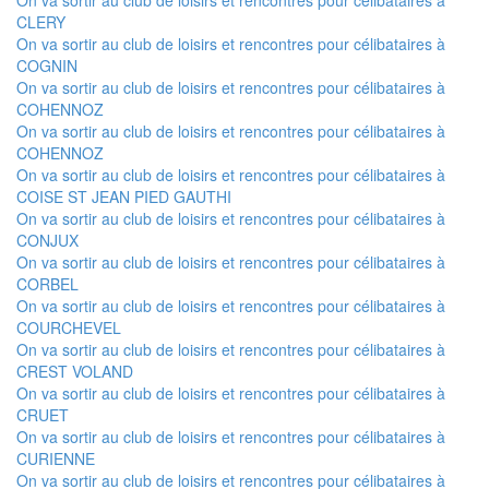
On va sortir au club de loisirs et rencontres pour célibataires à
CLERY
On va sortir au club de loisirs et rencontres pour célibataires à
COGNIN
On va sortir au club de loisirs et rencontres pour célibataires à
COHENNOZ
On va sortir au club de loisirs et rencontres pour célibataires à
COHENNOZ
On va sortir au club de loisirs et rencontres pour célibataires à
COISE ST JEAN PIED GAUTHI
On va sortir au club de loisirs et rencontres pour célibataires à
CONJUX
On va sortir au club de loisirs et rencontres pour célibataires à
CORBEL
On va sortir au club de loisirs et rencontres pour célibataires à
COURCHEVEL
On va sortir au club de loisirs et rencontres pour célibataires à
CREST VOLAND
On va sortir au club de loisirs et rencontres pour célibataires à
CRUET
On va sortir au club de loisirs et rencontres pour célibataires à
CURIENNE
On va sortir au club de loisirs et rencontres pour célibataires à