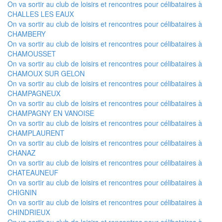
On va sortir au club de loisirs et rencontres pour célibataires à
CHALLES LES EAUX
On va sortir au club de loisirs et rencontres pour célibataires à
CHAMBERY
On va sortir au club de loisirs et rencontres pour célibataires à
CHAMOUSSET
On va sortir au club de loisirs et rencontres pour célibataires à
CHAMOUX SUR GELON
On va sortir au club de loisirs et rencontres pour célibataires à
CHAMPAGNEUX
On va sortir au club de loisirs et rencontres pour célibataires à
CHAMPAGNY EN VANOISE
On va sortir au club de loisirs et rencontres pour célibataires à
CHAMPLAURENT
On va sortir au club de loisirs et rencontres pour célibataires à
CHANAZ
On va sortir au club de loisirs et rencontres pour célibataires à
CHATEAUNEUF
On va sortir au club de loisirs et rencontres pour célibataires à
CHIGNIN
On va sortir au club de loisirs et rencontres pour célibataires à
CHINDRIEUX