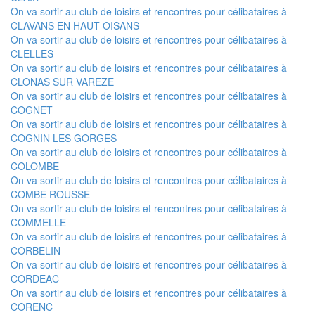
On va sortir au club de loisirs et rencontres pour célibataires à
CLAVANS EN HAUT OISANS
On va sortir au club de loisirs et rencontres pour célibataires à
CLELLES
On va sortir au club de loisirs et rencontres pour célibataires à
CLONAS SUR VAREZE
On va sortir au club de loisirs et rencontres pour célibataires à
COGNET
On va sortir au club de loisirs et rencontres pour célibataires à
COGNIN LES GORGES
On va sortir au club de loisirs et rencontres pour célibataires à
COLOMBE
On va sortir au club de loisirs et rencontres pour célibataires à
COMBE ROUSSE
On va sortir au club de loisirs et rencontres pour célibataires à
COMMELLE
On va sortir au club de loisirs et rencontres pour célibataires à
CORBELIN
On va sortir au club de loisirs et rencontres pour célibataires à
CORDEAC
On va sortir au club de loisirs et rencontres pour célibataires à
CORENC