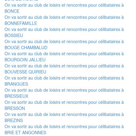
On va sortir au club de loisirs et rencontres pour célibataires à
BONCE
On va sortir au club de loisirs et rencontres pour célibataires à
BONNEFAMILLE
On va sortir au club de loisirs et rencontres pour célibataires à
BOSSIEU
On va sortir au club de loisirs et rencontres pour célibataires à
BOUGE CHAMBALUD
On va sortir au club de loisirs et rencontres pour célibataires à
BOURGOIN JALLIEU
On va sortir au club de loisirs et rencontres pour célibataires à
BOUVESSE QUIRIEU
On va sortir au club de loisirs et rencontres pour célibataires à
BRANGUES
On va sortir au club de loisirs et rencontres pour célibataires à
BRESSIEUX
On va sortir au club de loisirs et rencontres pour célibataires à
BRESSON
On va sortir au club de loisirs et rencontres pour célibataires à
BREZINS
On va sortir au club de loisirs et rencontres pour célibataires à
BRIE ET ANGONNES