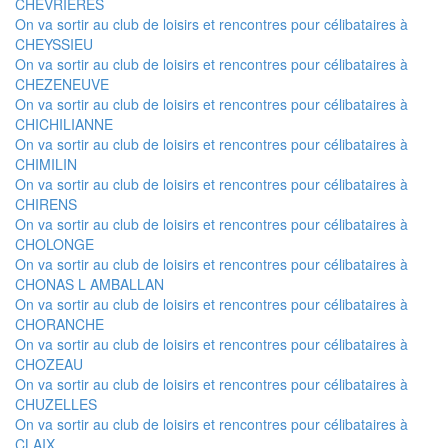
CHEVRIERES
On va sortir au club de loisirs et rencontres pour célibataires à
CHEYSSIEU
On va sortir au club de loisirs et rencontres pour célibataires à
CHEZENEUVE
On va sortir au club de loisirs et rencontres pour célibataires à
CHICHILIANNE
On va sortir au club de loisirs et rencontres pour célibataires à
CHIMILIN
On va sortir au club de loisirs et rencontres pour célibataires à
CHIRENS
On va sortir au club de loisirs et rencontres pour célibataires à
CHOLONGE
On va sortir au club de loisirs et rencontres pour célibataires à
CHONAS L AMBALLAN
On va sortir au club de loisirs et rencontres pour célibataires à
CHORANCHE
On va sortir au club de loisirs et rencontres pour célibataires à
CHOZEAU
On va sortir au club de loisirs et rencontres pour célibataires à
CHUZELLES
On va sortir au club de loisirs et rencontres pour célibataires à
CLAIX