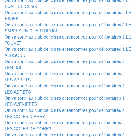
On va sortir au club de loisirs et rencontres pour célibataires à LE
PONT DE CLAIX
On va sortir au club de loisirs et rencontres pour célibataires à LE
RIVIER
On va sortir au club de loisirs et rencontres pour célibataires à LE
SAPPEY EN CHARTREUSE
On va sortir au club de loisirs et rencontres pour célibataires à LE
TOUVET
On va sortir au club de loisirs et rencontres pour célibataires à LE
VERSOUD
On va sortir au club de loisirs et rencontres pour célibataires à
LENTIOL
On va sortir au club de loisirs et rencontres pour célibataires à
LES ABRETS
On va sortir au club de loisirs et rencontres pour célibataires à
LES ADRETS
On va sortir au club de loisirs et rencontres pour célibataires à
LES AVENIERES
On va sortir au club de loisirs et rencontres pour célibataires à
LES COTES D AREY
On va sortir au club de loisirs et rencontres pour célibataires à
LES COTES DE CORPS
On va sortir au club de loisirs et rencontres pour célibataires à