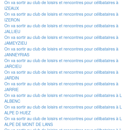
On va sortir au club de loisirs et rencontres pour célibataires à
IZEAUX
On va sortir au club de loisirs et rencontres pour célibataires à
IZERON
On va sortir au club de loisirs et rencontres pour célibataires à
JALLIEU
On va sortir au club de loisirs et rencontres pour célibataires à
JAMEYZIEU
On va sortir au club de loisirs et rencontres pour célibataires à
JANNEYRIAS
On va sortir au club de loisirs et rencontres pour célibataires à
JARCIEU
On va sortir au club de loisirs et rencontres pour célibataires à
JARDIN
On va sortir au club de loisirs et rencontres pour célibataires à
JARRIE
On va sortir au club de loisirs et rencontres pour célibataires à L
ALBENC
On va sortir au club de loisirs et rencontres pour célibataires à L
ALPE D HUEZ
On va sortir au club de loisirs et rencontres pour célibataires à L
ALPE DE MONT DE LANS