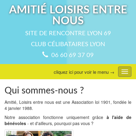
AMITIÉ LOISIRS ENTRE
NOUS
SITE DE RENCONTRE LYON 69
CLUB CÉLIBATAIRES LYON
06 60 69 37 09
cliquez ici pour voir le menu →
Affic
menu
Qui sommes-nous ?
Amitié, Loisirs entre nous est une Association loi 1901, fondée le
4 janvier 1988.
Notre association fonctionne uniquement grâce
à l'aide de
bénévoles
- et d'ailleurs, pourquoi pas vous ?