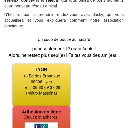
sérieux
,
convivial
et
sélectif
qui vous offrira de bons moments
et un nouveau réseau amical.
N'hésitez pas à prendre rendez-vous avec Jacky, qui vous
accueillera et vous expliquera comment notre association
fonctionne.
Un coup de pouce au hasard
pour seulement 12 euros/mois !
Alors, ne restez plus seul(e) ! Faites vous des ami(e)s...
LYON
18 Bd des Brotteaux
69006 Lyon
Tél. : 06 60 69 37 09
(Métro Masséna)
Adhésion en ligne
Cliquez et adhérez !