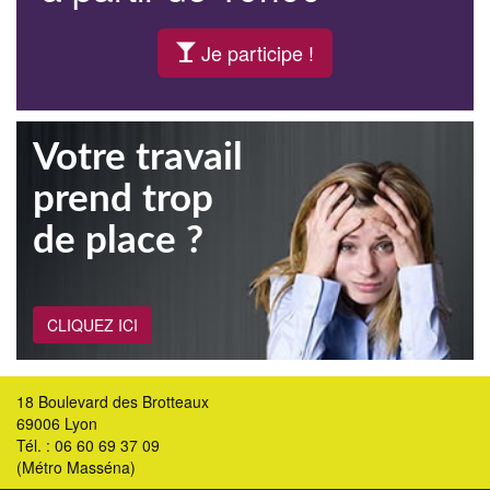
Je participe !
Votre travail
prend trop
de place ?
CLIQUEZ ICI
18 Boulevard des Brotteaux
69006 Lyon
Tél. : 06 60 69 37 09
(Métro Masséna)