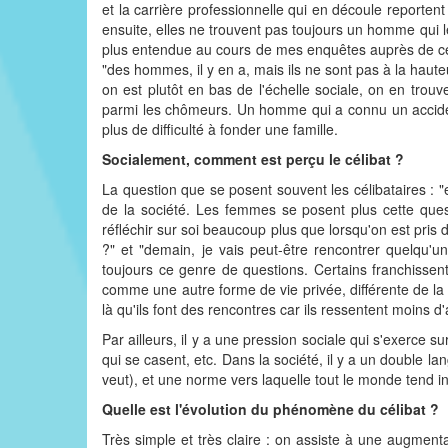
et la carrière professionnelle qui en découle reporten
ensuite, elles ne trouvent pas toujours un homme qui l
plus entendue au cours de mes enquêtes auprès de ce
"des hommes, il y en a, mais ils ne sont pas à la haut
on est plutôt en bas de l'échelle sociale, on en trouv
parmi les chômeurs. Un homme qui a connu un acciden
plus de difficulté à fonder une famille.
Socialement, comment est perçu le célibat ?
La question que se posent souvent les célibataires : 
de la société. Les femmes se posent plus cette qu
réfléchir sur soi beaucoup plus que lorsqu'on est pris
?" et "demain, je vais peut-être rencontrer quelqu'u
toujours ce genre de questions. Certains franchissent
comme une autre forme de vie privée, différente de la
là qu'ils font des rencontres car ils ressentent moins d
Par ailleurs, il y a une pression sociale qui s'exerce s
qui se casent, etc. Dans la société, il y a un double la
veut), et une norme vers laquelle tout le monde tend i
Quelle est l'évolution du phénomène du célibat ?
Très simple et très claire : on assiste à une augment