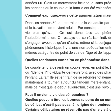
années 60. C'est un mouvement historique, sans pr
les périodes où le couple et la famille ont été valori
Comment expliquez-vous cette augmentation mas
Dans les années 50, on rentrait dans la vie adulte par 
et le travail qu'on devient adulte. Par conséquent, on
vie plus qu'avant. On est donc face au phéno
l'autodétermination. On essaye de se réaliser indiv
s'engager avec quelqu'un d'autre, même si la conjugali
phénomène historique, il y a une non-adéquation entr
mêmes catégories du point de vue de l'âge et de l'appa
Quelles tendances connaîtra ce phénomène dans l
Le couple tend à devenir un couple léger, en pointillé
où l'identité, l'individualité demeureront, avec des ph
l'enfant. La famille est en train de se refondre totale
maintenant à tourner autour du tandem mère-enfant.
mais ce n'est que le début aujourd'hui, c'est une révolu
Faut-il envier la vie des célibataires ?
Quelles peuvent être les bonnes raisons de se conf
Le célibat n'est-il pas aussi à l'origine de nombr
Certains célibataires ne rêvent-ils pas d'une vie à