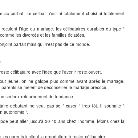
e au célibat. Le célibat n'est ni totalement choisi ni totalement
reculent l'âge du mariage, les célibataires durables du type "
ifs comme les divorcés et les familles éclatées.
conjoint parfait mais qui n'est pas de ce monde.
?
este célibataire avec l'idée que l'avenir reste ouvert.
tout jeune, on ne galope plus comme avant après le mariage.
parents se mêlent de déconseiller le mariage précoce.
 d'un sérieux retournement de tendance.
taire débutant ne veut pas se " caser " trop tôt. Il souhaite "
n autonomie ".
iode peut aller jusqu'à 30-40 ans chez l'homme. Moins chez la
 les parents incitent la progéniture à rester célibataire.