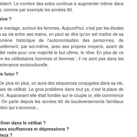
écédent. Le nombre des solos continue à augmenter même dans
sées, comme par exemple les années 90.
sive ?
le mariage, surtout les femmes. Aujourd'hui, c'est par les études
 a sa vie entre ses mains, on peut se dire qu'on est maître de sa
mène historique de l'autonomisation des personnes, de
iduellement, par soi-même, avec ses propres moyens, avant de
té reste pour une majorité le but ultime, le rêve. En plus de ce
e les célibataires hommes et femmes : il ne sont pas dans les
rtenance socioculturelle.
e futur ?
. De plus en plus, on aura des séquences conjugales dans sa vie,
ases de célibat. Le gros problème dans tout ça, c'est la place de
ment. Auparavant elle était fondée sur le couple or, elle commence
 On parle depuis les années 60 de bouleversements familiaux
tion qui s'annonce...
iner dans le célibat ?
euses souffrances et dépressions ?
 deux ?