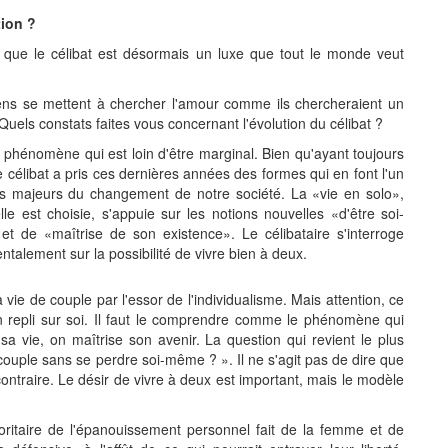
tion ?
 que le célibat est désormais un luxe que tout le monde veut
ens se mettent à chercher l'amour comme ils chercheraient un
Quels constats faites vous concernant l'évolution du célibat ?
 phénomène qui est loin d'être marginal. Bien qu'ayant toujours
le célibat a pris ces dernières années des formes qui en font l'un
s majeurs du changement de notre société. La «vie en solo»,
le est choisie, s'appuie sur les notions nouvelles «d'être soi-
t de «maîtrise de son existence». Le célibataire s'interroge
talement sur la possibilité de vivre bien à deux.
a vie de couple par l'essor de l'individualisme. Mais attention, ce
n repli sur soi. Il faut le comprendre comme le phénomène qui
a vie, on maîtrise son avenir. La question qui revient le plus
uple sans se perdre soi-même ? ». Il ne s'agit pas de dire que
ontraire. Le désir de vivre à deux est important, mais le modèle
ioritaire de l'épanouissement personnel fait de la femme et de