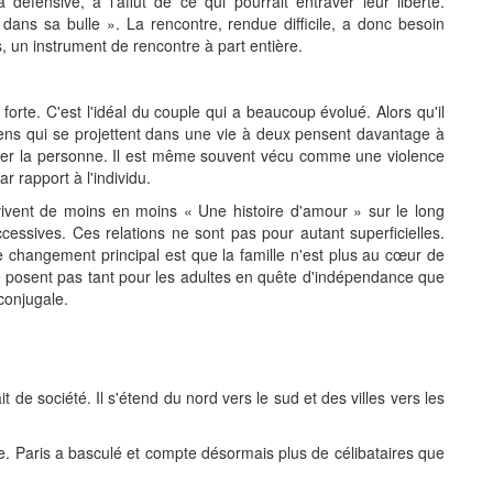
défensive, à l'affût de ce qui pourrait entraver leur liberté.
« dans sa bulle ». La rencontre, rendue difficile, a donc besoin
, un instrument de rencontre à part entière.
forte. C'est l'idéal du couple qui a beaucoup évolué. Alors qu'il
gens qui se projettent dans une vie à deux pensent davantage à
acer la personne. Il est même souvent vécu comme une violence
r rapport à l'individu.
 vivent de moins en moins « Une histoire d'amour » sur le long
essives. Ces relations ne sont pas pour autant superficielles.
 changement principal est que la famille n'est plus au cœur de
e posent pas tant pour les adultes en quête d'indépendance que
 conjugale.
de société. Il s'étend du nord vers le sud et des villes vers les
. Paris a basculé et compte désormais plus de célibataires que