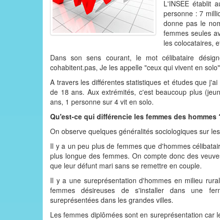
L'INSEE établit 
personne : 7 mill
donne pas le nom
femmes seules avec
les colocataires, e
Dans son sens courant, le mot célibataire désign
cohabitent.pas, Je les appelle "ceux qui vivent en solo"
A travers les différentes statistiques et études que j'
de 18 ans. Aux extrémités, c'est beaucoup plus (jeu
ans, 1 personne sur 4 vit en solo.
Qu'est-ce qui différencie les femmes des hommes 
On observe quelques généralités sociologiques sur les 
Il y a un peu plus de femmes que d'hommes célibataire
plus longue des femmes. On compte donc des veuves
que leur défunt mari sans se remettre en couple.
Il y a une sureprésentation d'hommes en milieu rural
femmes désireuses de s'installer dans une fe
sureprésentées dans les grandes villes.
Les femmes diplômées sont en sureprésentation car 