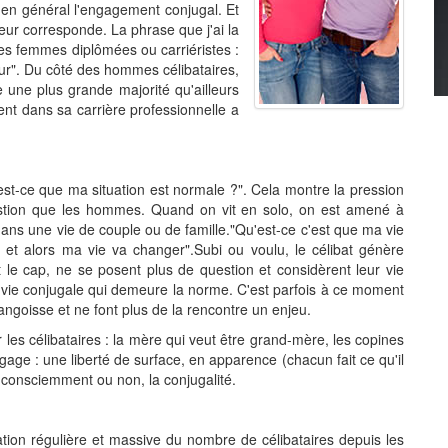
t en général l'engagement conjugal. Et
eur corresponde. La phrase que j'ai la
s femmes diplômées ou carriéristes :
eur". Du côté des hommes célibataires,
e une plus grande majorité qu'ailleurs
t dans sa carrière professionnelle a
"est-ce que ma situation est normale ?". Cela montre la pression
estion que les hommes. Quand on vit en solo, on est amené à
 dans une vie de couple ou de famille."Qu'est-ce c'est que ma vie
n et alors ma vie va changer".Subi ou voulu, le célibat génère
 le cap, ne se posent plus de question et considèrent leur vie
 vie conjugale qui demeure la norme. C'est parfois à ce moment
'angoisse et ne font plus de la rencontre un enjeu.
ur les célibataires : la mère qui veut être grand-mère, les copines
ngage : une liberté de surface, en apparence (chacun fait ce qu'il
nconsciemment ou non, la conjugalité.
ation régulière et massive du nombre de célibataires depuis les