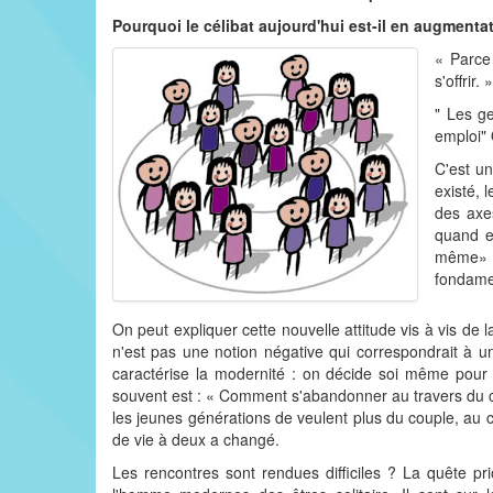
Pourquoi le célibat aujourd'hui est-il en augmenta
« Parce
s'offrir. »
" Les g
emploi" 
C'est un
existé, 
des axe
quand el
même» e
fondamen
On peut expliquer cette nouvelle attitude vis à vis de l
n'est pas une notion négative qui correspondrait à u
caractérise la modernité : on décide soi même pour s
souvent est : « Comment s'abandonner au travers du co
les jeunes générations de veulent plus du couple, au c
de vie à deux a changé.
Les rencontres sont rendues difficiles ? La quête pr