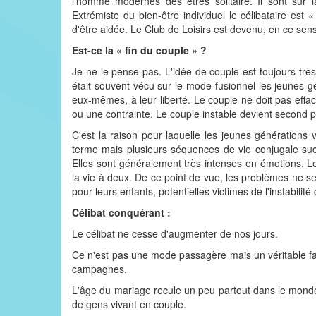
l'homme modernes des êtres solitaire. Il sont sur la 
Extrémiste du bien-être individuel le célibataire est 
d'être aidée. Le Club de Loisirs est devenu, en ce sens
Est-ce la « fin du couple » ?
Je ne le pense pas. L'idée de couple est toujours très 
était souvent vécu sur le mode fusionnel les jeunes 
eux-mêmes, à leur liberté. Le couple ne doit pas eff
ou une contrainte. Le couple instable devient second pa
C'est la raison pour laquelle les jeunes générations
terme mais plusieurs séquences de vie conjugale succ
Elles sont généralement très intenses en émotions. Le
la vie à deux. De ce point de vue, les problèmes ne s
pour leurs enfants, potentielles victimes de l'instabilité
Célibat conquérant :
Le célibat ne cesse d'augmenter de nos jours.
Ce n'est pas une mode passagère mais un véritable fait 
campagnes.
L'âge du mariage recule un peu partout dans le monde
de gens vivant en couple.