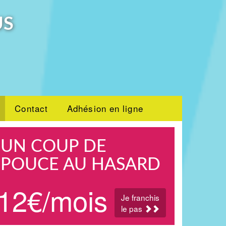
US
Contact
Adhésion en ligne
UN COUP DE
POUCE AU HASARD
12€/mois
Je franchis
le pas