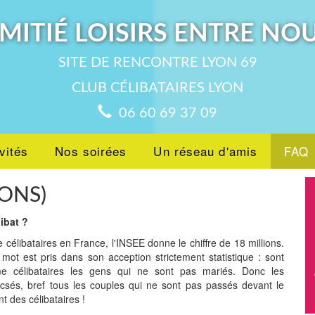
MITIÉ LOISIRS ENTRE NO
SITE DE RENCONTRE LYON 69
CLUB CÉLIBATAIRES LYON
06 60 69 37 09
vités
Nos soirées
Un réseau d'amis
FAQ
IONS)
libat ?
célibataires en France, l'INSEE donne le chiffre de 18 millions.
e mot est pris dans son acception strictement statistique : sont
e célibataires les gens qui ne sont pas mariés. Donc les
csés, bref tous les couples qui ne sont pas passés devant le
t des célibataires !