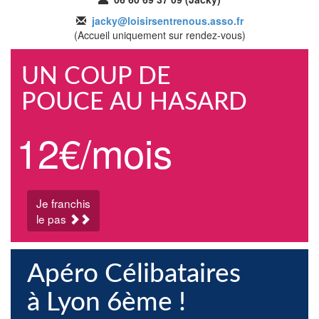
jacky@loisirsentrenous.asso.fr
(Accueil uniquement sur rendez-vous)
UN COUP DE
POUCE AU HASARD
12€/mois
Je franchis
le pas
Apéro Célibataires
à Lyon 6ème !