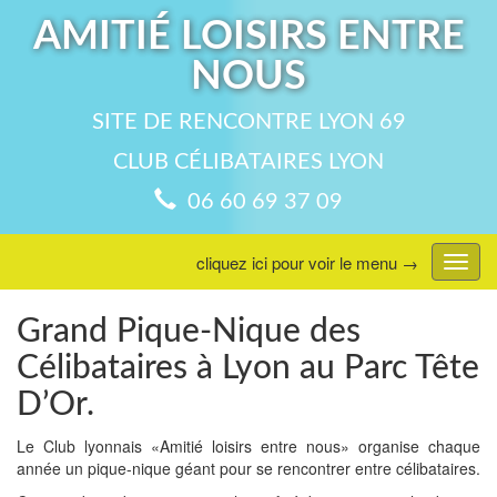
AMITIÉ LOISIRS ENTRE
NOUS
SITE DE RENCONTRE LYON 69
CLUB CÉLIBATAIRES LYON
06 60 69 37 09
cliquez ici pour voir le menu →
Affic
menu
Grand Pique-Nique des
Célibataires à Lyon au Parc Tête
D’Or.
Le Club lyonnais «Amitié loisirs entre nous» organise chaque
année un pique-nique géant pour se rencontrer entre célibataires.