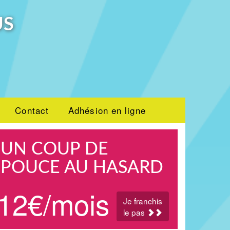
US
Contact
Adhésion en ligne
UN COUP DE
POUCE AU HASARD
12€/mois
Je franchis
le pas