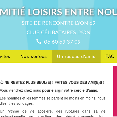
MITIÉ LOISIRS ENTRE NO
SITE DE RENCONTRE LYON 69
CLUB CÉLIBATAIRES LYON
06 60 69 37 09
vités
Nos soirées
Un réseau d'amis
FAQ
NE RESTEZ PLUS SEUL(E) ! FAITES VOUS DES AMI(E)S !
Vous viendrez chez nous
pour élargir votre cercle d'amis
.
Les hommes et les femmes se parlent de moins en moins, nous
disent les sondages.
Un rythme de vie accéléré, des ruptures dans sa vie
professionnelle ou affective, des déménagements, tout