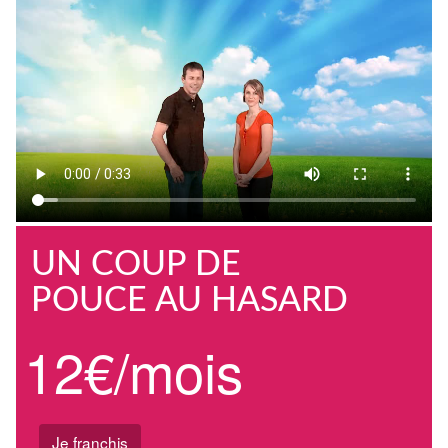
UN COUP DE
POUCE AU HASARD
12€/mois
Je franchis