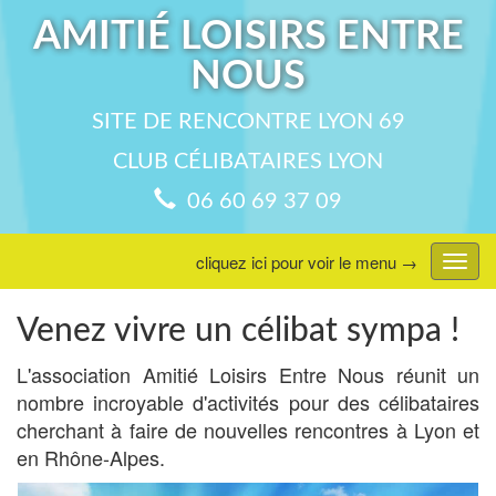
AMITIÉ LOISIRS ENTRE
NOUS
SITE DE RENCONTRE LYON 69
CLUB CÉLIBATAIRES LYON
06 60 69 37 09
cliquez ici pour voir le menu →
Affic
menu
Venez vivre un célibat sympa !
L'association Amitié Loisirs Entre Nous réunit un
nombre incroyable d'activités pour des célibataires
cherchant à faire de nouvelles rencontres à Lyon et
en Rhône-Alpes.