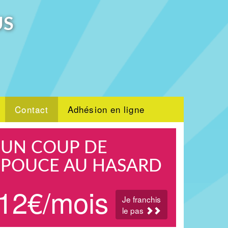
US
Contact
Adhésion en ligne
UN COUP DE
POUCE AU HASARD
12€/mois
Je franchis
le pas