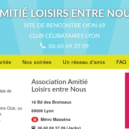
MITIÉ LOISIRS ENTRE NO
SITE DE RENCONTRE LYON 69
CLUB CÉLIBATAIRES LYON
06 60 69 37 09
vités
Nos soirées
Un réseau d'amis
FAQ
Association Amitié
Loisirs entre Nous
lais de
18 Bd des Brotteaux
tre Club, ou
69006 Lyon
e
Métro Masséna
.
M
06 60 69 37 09 (Jacky)